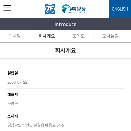
toggle
ENGLISH
navigation
Introduce
인사말
회사개요
조직도
오시는길
회사개요
설립일
2000. 07. 22
대표자
윤병구
소재지
경상남도 함안군 칠원읍 예용로 51-6