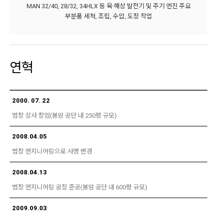
MAN
32/40,
28/32,
34HLX
등
육·해상
발전기
및
주기
엔진
주요
부분품
세척,
조립,
수압,
도장
작업
연혁
2000. 07. 22
범창 상사 창업(봉암 공단 내 250평 규모)
2008.04.05
범창 엔지니어링으로 사명 변경
2008.04.13
범창 엔지니어링 공장 준공(봉암 공단 내 600평 규모)
2009.09.03