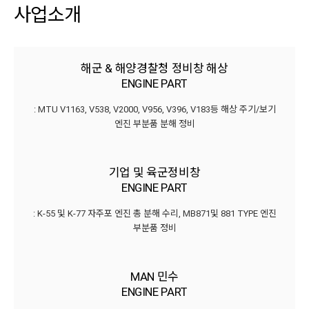
사업소개
해군
&
해양경찰청
정비창
해상
ENGINE
PART
:
MTU
V1163,
V538,
V2000,
V956,
V396,
V183등
해상
주기/보기
엔진
부분품
분해
정비
기업
및
육군정비창
ENGINE
PART
:
K-55
및
K-77
자주포
엔진
총
분해
수리,
MB871및
881
TYPE
엔진
부분품
정비
MAN
민수
ENGINE
PART