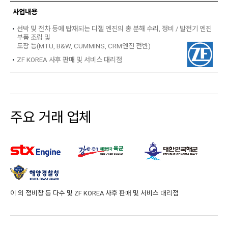
사업내용
선박 및 전차 등에 탑재되는 디젤 엔진의 총 분해 수리, 정비 / 발전기 엔진
부품 조립 및
도장 등(MTU, B&W, CUMMINS, CRM엔진 전반)
ZF KOREA 사후 판매 및 서비스 대리점
주요
거래
업체
이
외
정비창
등
다수
및
ZF
KOREA
사후
판매
및
서비스
대리점